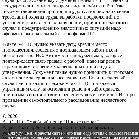
случая), согласованному с руководителем ГИТ — главным
государственным инспектором труда в субъекте РФ. Уже
после установления причин, лиц, допустивших нарушения
требований охраны труда, выработки предложений по
устранению выявленных нарушений, причин несчастного
случая и предупреждению аналогичных ситуаций надо
оформить окончательный акт по форме Н-1.
В акте №Н-1С нужно указать дату, время и место
происшествия, сведения о пострадавшем работнике и
обстоятельства НС. Акт вместе с документами, которые
подтверждают связь травмы с работой, надо направить
страховщику в течение 3 календарных дней со дня
утверждения. Документ также нужно приложить к итоговым
актам после завершения расследования. Если несчастный
случай не признали страховым, акт Н-1С признается
утратившим силу на основании решения работодателя,
принятым в соответствии с решением комиссии или ГИТ при
проведении самостоятельного расследования несчастного
случая
© 2026
АНО ДПО "Учебный центр "Профессионал"
Адрес: 452614, Респ. Башкортостан, г. Октябрьский,
ул.Луначарского, д.8 (остановка Автовокзал)
Для улучшения работы сайта и его взаимодействия с пользователям
Учебная часть тел/факс: +7 (927) 309-04-42, +7 (34767) 4-28-58
используем файлы cookie. Продолжая работу с сайтом, Вы разрешает