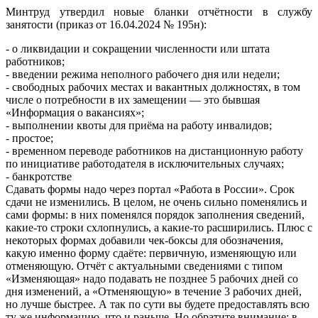
Минтруд утвердил новые бланки отчётности в службу
занятости (приказ от 16.04.2024 № 195н):
- о ликвидации и сокращении численности или штата
работников;
- введении режима неполного рабочего дня или недели;
- свободных рабочих местах и вакантных должностях, в том
числе о потребности в их замещении — это бывшая
«Информация о вакансиях»;
- выполнении квоты для приёма на работу инвалидов;
- простое;
- временном переводе работников на дистанционную работу
по инициативе работодателя в исключительных случаях;
- банкротстве
Сдавать формы надо через портал «Работа в России». Срок
сдачи не изменились. В целом, не очень сильно поменялись и
сами формы: в них поменялся порядок заполнения сведений,
какие-то строки схлопнулись, а какие-то расширились. Плюс с
некоторых формах добавили чек-боксы для обозначения,
какую именно форму сдаёте: первичную, изменяющую или
отменяющую. Отчёт с актуальными сведениями с типом
«Изменяющая» надо подавать не позднее 5 рабочих дней со
дня изменений, а «Отменяющую» в течение 3 рабочих дней,
но лучше быстрее. А так по сути вы будете предоставлять всю
ту же информацию, что и раньше. Но обратите внимание: в