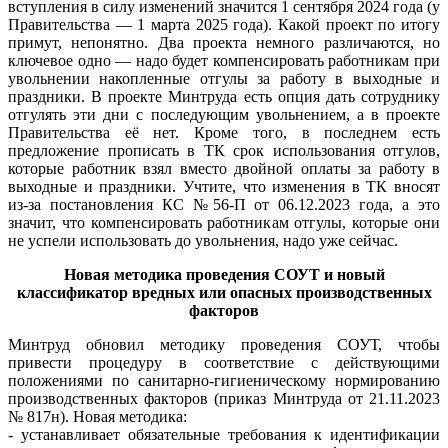
вступления в силу изменений значится 1 сентября 2024 года (у
Правительства — 1 марта 2025 года). Какой проект по итогу
примут, непонятно. Два проекта немного различаются, но
ключевое одно — надо будет компенсировать работникам при
увольнении накопленные отгулы за работу в выходные и
праздники. В проекте Минтруда есть опция дать сотруднику
отгулять эти дни с последующим увольнением, а в проекте
Правительства её нет. Кроме того, в последнем есть
предложение прописать в ТК срок использования отгулов,
которые работник взял вместо двойной оплаты за работу в
выходные и праздники. Учтите, что изменения в ТК вносят
из-за постановления КС №56-П от 06.12.2023 года, а это
значит, что компенсировать работникам отгулы, которые они
не успели использовать до увольнения, надо уже сейчас.
Новая методика проведения СОУТ и новый
классификатор вредных или опасных производственных
факторов
Минтруд обновил методику проведения СОУТ, чтобы
привести процедуру в соответствие с действующими
положениями по санитарно-гигиеническому нормированию
производственных факторов (приказ Минтруда от 21.11.2023
№ 817н). Новая методика:
- устанавливает обязательные требования к идентификации